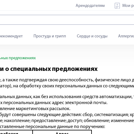
Арендодателям
Мои р
рекомендует
Простуда и грипп
Сердце и сосуды
Аллерги
ьных предложениях
и о специальных предложениях
, а также подтверждая свою дееспособность, физическое лицо да
 Оператор), на обработку своих персональных данных со следующи
льных данных, как без использования средств автоматизации, т
х персональных данных: адрес электронной почты.
авление маркетинговых рассылок.
удут совершены следующие действия: сбор, систематизация; хр
е; накопление; предоставление; доступ; обновление; изменение
ставленные персональные данные по поручению: