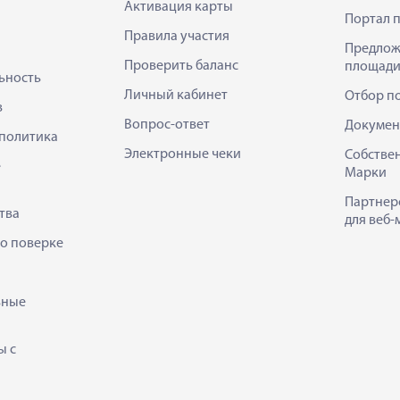
Активация карты
Портал 
Правила участия
Предлож
Проверить баланс
площади
ьность
Личный кабинет
Отбор п
в
Вопрос-ответ
Докумен
политика
Электронные чеки
Собстве
е
Марки
Партнер
тва
для веб-
 о поверке
ьные
ы с