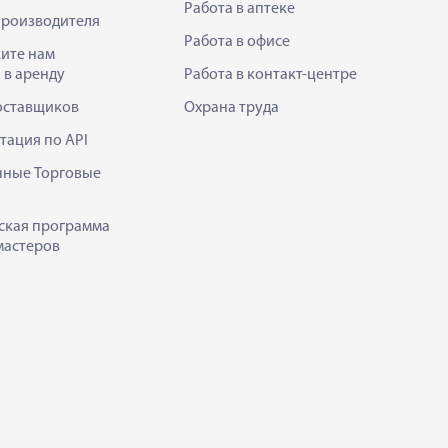
Работа в аптеке
производителя
Работа в офисе
ите нам
 в аренду
Работа в контакт-центре
оставщиков
Охрана труда
тация по API
нные Торговые
ская программа
мастеров