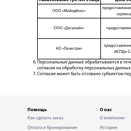
Наименование третьего лица
Цель о
предоставление
ООО «Майндбокс»
сервиса
ООО «Даталайн»
предоставлен
предоставлени
АО «Лачестри»
ИСПДн Сай
Персональные данные обрабатываются в течени
согласия на обработку персональных данных в 
Согласие может быть отозвано субъектом пе
Помощь
О нас
Как сделать заказ
О компании
Оплата и бронирование
История