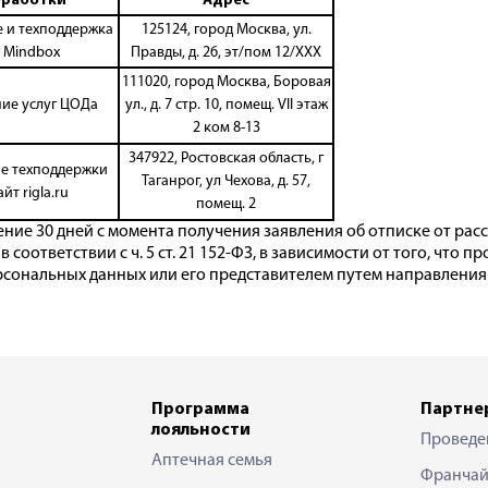
бработки
Адрес
 и техподдержка
125124, город Москва, ул.
 Mindbox
Правды, д. 26, эт/пом 12/XXX
111020, город Москва, Боровая
ие услуг ЦОДа
ул., д. 7 стр. 10, помещ. VII этаж
2 ком 8-13
347922, Ростовская область, г
е техподдержки
Таганрог, ул Чехова, д. 57,
т rigla.ru
помещ. 2
е 30 дней с момента получения заявления об отписке от рассылк
соответствии с ч. 5 ст. 21 152-ФЗ, в зависимости от того, что п
рсональных данных или его представителем путем направления
Программа
Партне
лояльности
Проведе
Аптечная семья
Франчай