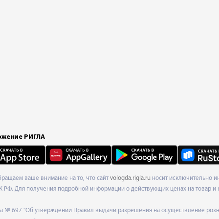
жение РИГЛА
Обращаем ваше внимание на то, что сайт
vologda.rigla.ru
носит исключительно ин
К РФ. Для получения подробной информации о действующих ценах на товар и 
ода № 697 "Об утверждении Правил выдачи разрешения на осуществление роз