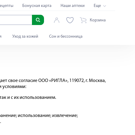
ецепты
Бонусная карта
Наши аптеки
Еще
Корзина
я
Уход за кожей
Сон и бессонница
ет свое согласие ООО «РИГЛА», 119072, г. Москва,
ми условиями:
ак и с их использованием.
анение; использование; извлечение;
.