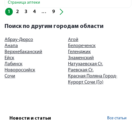
Страница аптеки
1
2
3
4
9
...
Поиск по другим городам области
Абрау-Дюрсо
Агой
Анапа
Белореченск
Верхнебаканский
Геленджик
Ейск
Знаменский
Лабинск
Натухаевская Ст.
Новороссийск
Раевская Ст.
Сочи
Красная Поляна Город-
Курорт Сочи (Го)
Все статьи
Новости и статьи