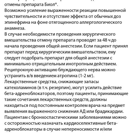
отмены препарата Биол®.
Возможно усиление выраженности реакции повышенной
чувствительности и отсутствие эффекта от обычных доз
эпинефрина на фоне отягощенного аллергологического
анамнеза.
В случае необходимости проведения хирургического
вмешательства отмену препарата проводят за 48 ч до
начала проведения общей анестезии. Если пациент принял
препарат перед хирургическим вмешательством, ему
следует подобрать препарат для общей анестезии с
минимально отрицательным инотропным действием.
Реципрокную активацию блуждающего нерва можно
устранить в/в введением атропина (1-2 мг).
Лекарственные средства, снижающие запасы
катехоламинов (в т.ч. резерпин), могут усилить действие
бета-адреноблокаторов, поэтому пациенты, принимающие
такие сочетания лекарственных средств, должны
находиться под постоянным контролем врача на предмет
выявления выраженного снижения АД или брадикардии.
Пациентам с бронхоспастическими заболеваниями можно
с осторожностью назначать кардиоселективные бета-
адреноблокаторы в случае непереносимости и/или