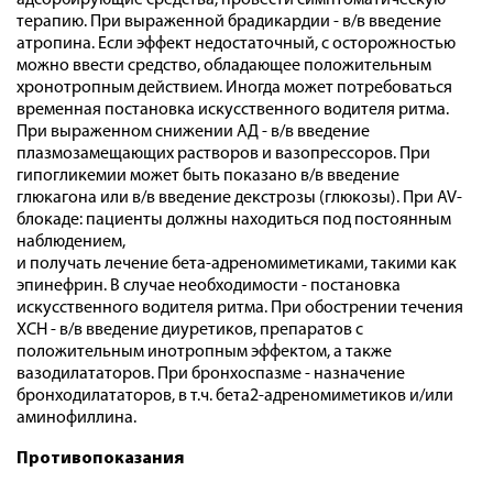
адсорбирующие средства, провести симптоматическую
терапию. При выраженной брадикардии - в/в введение
атропина. Если эффект недостаточный, с осторожностью
можно ввести средство, обладающее положительным
хронотропным действием. Иногда может потребоваться
временная постановка искусственного водителя ритма.
При выраженном снижении АД - в/в введение
плазмозамещающих растворов и вазопрессоров. При
гипогликемии может быть показано в/в введение
глюкагона или в/в введение декстрозы (глюкозы). При AV-
блокаде: пациенты должны находиться под постоянным
наблюдением,
и получать лечение бета-адреномиметиками, такими как
эпинефрин. В случае необходимости - постановка
искусственного водителя ритма. При обострении течения
ХСН - в/в введение диуретиков, препаратов с
положительным инотропным эффектом, а также
вазодилататоров. При бронхоспазме - назначение
бронходилататоров, в т.ч. бета2-адреномиметиков и/или
аминофиллина.
Противопоказания