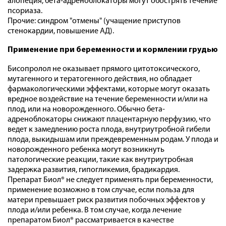
алопеция, бета-адреноблокаторы могут обострять течение
псориаза.
Прочие: синдром "отмены" (учащение приступов
стенокардии, повышение АД).
Применение при беременности и кормлении грудью
Бисопролол не оказывает прямого цитотоксического,
мутагенного и тератогенного действия, но обладает
фармакологическими эффектами, которые могут оказать
вредное воздействие на течение беременности и/или на
плод, или на новорожденного. Обычно бета-
адреноблокаторы снижают плацентарную перфузию, что
ведет к замедлению роста плода, внутриутробной гибели
плода, выкидышам или преждевременным родам. У плода и
новорожденного ребенка могут возникнуть
патологические реакции, такие как внутриутробная
задержка развития, гипогликемия, брадикардия.
Препарат Биол® не следует применять при беременности,
применение возможно в том случае, если польза для
матери превышает риск развития побочных эффектов у
плода и/или ребенка. В том случае, когда лечение
препаратом Биол® рассматривается в качестве