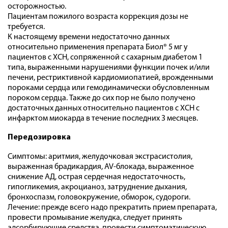
осторожностью.
Пациентам пожилого возраста коррекция дозы не
требуется.
К настоящему времени недостаточно данных
относительно применения препарата Биол® 5 мг у
пациентов с ХСН, сопряженной с сахарным диабетом 1
типа, выраженными нарушениями функции почек и/или
печени, рестриктивной кардиомиопатией, врожденными
пороками сердца или гемодинамически обусловленным
пороком сердца. Также до сих пор не было получено
достаточных данных относительно пациентов с ХСН с
инфарктом миокарда в течение последних 3 месяцев.
Передозировка
Симптомы: аритмия, желудочковая экстрасистолия,
выраженная брадикардия, AV-блокада, выраженное
снижение АД, острая сердечная недостаточность,
гипогликемия, акроцианоз, затруднение дыхания,
бронхоспазм, головокружение, обморок, судороги.
Лечение: прежде всего надо прекратить прием препарата,
провести промывание желудка, следует принять