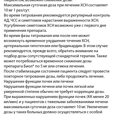
пациентом, возможно снижение дозы.
Максимальная суточная доза при лечении ХСН составляет
10 мг 1 раз/сут.
Во время титрования рекомендуется регулярный контроль
АД, ЧСС и симптомов нарастания выраженности ХСН.
Усугубление симптомов ХСН возможно уже с первого дня
применения препарата.
Во время фазы титрования или после нее может
возникнуть временное ухудшение течения ХСН,
артериальная гипотензия или брадикардия. В этом случае
рекомендуется, прежде всего, обратить внимание на
подбор дозы сопутствующей стандартной терапии. Также
может потребоваться временное снижение дозы
препарата Биол® по 5 мг или отмена лечения.
После стабилизации состояния пациента следует провести
повторное титрование дозы, либо продолжить лечение.
Нарушение функции почек или печени
Нарушения функции печени или почек легкой или
умеренной степени обычно не требует коррекции дозы.
При выраженных нарушениях функции почек (КК менее 20
мл/мин) и у пациентов с тяжелыми заболеваниями печени
максимальная суточная доза составляет 10 мг. Увеличение
дозы у таких больных должно осуществляться с особой