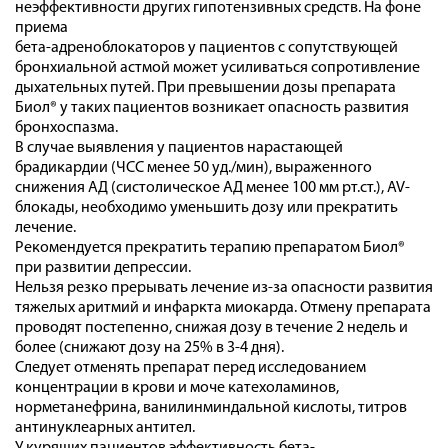
неэффективности других гипотензивных средств. На фоне
приема
бета-адреноблокаторов у пациентов с сопутствующей
бронхиальной астмой может усиливаться сопротивление
дыхательных путей. При превышении дозы препарата
Биол® у таких пациентов возникает опасность развития
бронхоспазма.
В случае выявления у пациентов нарастающей
брадикардии (ЧСС менее 50 уд./мин), выраженного
снижения АД (систолическое АД менее 100 мм рт.ст.), AV-
блокады, необходимо уменьшить дозу или прекратить
лечение.
Рекомендуется прекратить терапию препаратом Биол®
при развитии депрессии.
Нельзя резко прерывать лечение из-за опасности развития
тяжелых аритмий и инфаркта миокарда. Отмену препарата
проводят постепенно, снижая дозу в течение 2 недель и
более (снижают дозу на 25% в 3-4 дня).
Следует отменять препарат перед исследованием
концентрации в крови и моче катехоламинов,
норметанефрина, ванилинминдальной кислоты, титров
антинуклеарных антител.