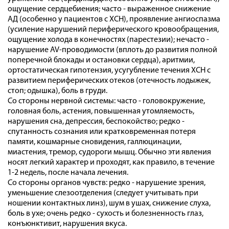
ощущение сердцебиения; часто - выраженное снижение
АД (особенно у пациентов с ХСН), проявление ангиоспазма
(усиление нарушений периферического кровообращения,
ощущение холода в конечностях (парестезии); нечасто -
нарушение AV-проводимости (вплоть до развития полной
поперечной блокады и остановки сердца), аритмии,
ортостатическая гипотензия, усугубление течения ХСН с
развитием периферических отеков (отечность лодыжек,
стоп; одышка), боль в груди.
Со стороны нервной системы: часто - головокружение,
головная боль, астения, повышенная утомляемость,
нарушения сна, депрессия, беспокойство; редко -
спутанность сознания или кратковременная потеря
памяти, кошмарные сновидения, галлюцинации,
миастения, тремор, судороги мышц. Обычно эти явления
носят легкий характер и проходят, как правило, в течение
1-2 недель, после начала лечения.
Со стороны органов чувств: редко - нарушение зрения,
уменьшение слезоотделения (следует учитывать при
ношении контактных линз), шум в ушах, снижение слуха,
боль в ухе; очень редко - сухость и болезненность глаз,
конъюнктивит, нарушения вкуса.