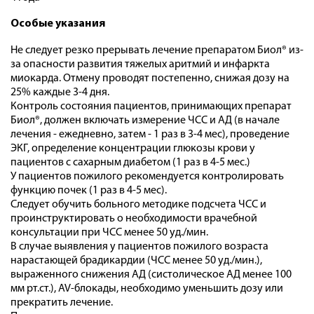
Особые указания
Не следует резко прерывать лечение препаратом Биол® из-
за опасности развития тяжелых аритмий и инфаркта
миокарда. Отмену проводят постепенно, снижая дозу на
25% каждые 3-4 дня.
Контроль состояния пациентов, принимающих препарат
Биол®, должен включать измерение ЧСС и АД (в начале
лечения - ежедневно, затем - 1 раз в 3-4 мес), проведение
ЭКГ, определение концентрации глюкозы крови у
пациентов с сахарным диабетом (1 раз в 4-5 мес.)
У пациентов пожилого рекомендуется контролировать
функцию почек (1 раз в 4-5 мес).
Следует обучить больного методике подсчета ЧСС и
проинструктировать о необходимости врачебной
консультации при ЧСС менее 50 уд./мин.
В случае выявления у пациентов пожилого возраста
нарастающей брадикардии (ЧСС менее 50 уд./мин.),
выраженного снижения АД (систолическое АД менее 100
мм рт.ст.), AV-блокады, необходимо уменьшить дозу или
прекратить лечение.