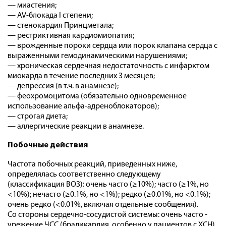
— миастения;
— AV-блокада I степени;
— стенокардия Принцметала;
— рестриктивная кардиомиопатия;
— врожденные пороки сердца или порок клапана сердца с
выраженными гемодинамическими нарушениями;
— хроническая сердечная недостаточность с инфарктом
миокарда в течение последних 3 месяцев;
— депрессия (в т.ч. в анамнезе);
— феохромоцитома (обязательно одновременное
использование альфа-адреноблокаторов);
— строгая диета;
— аллергические реакции в анамнезе.
Побочные действия
Частота побочных реакций, приведенных ниже,
определялась соответственно следующему
(классификация ВОЗ): очень часто (≥10%); часто (≥1%, но
<10%); нечасто (≥0.1%, но <1%); редко (≥0.01%, но <0.1%);
очень редко (<0.01%, включая отдельные сообщения).
Со стороны сердечно-сосудистой системы: очень часто -
урежение ЧСС (брадикардия, особенно у пациентов с ХСН),