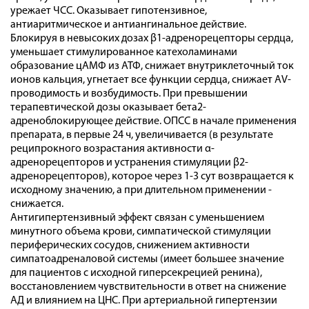
урежает ЧСС. Оказывает гипотензивное,
антиаритмическое и антиангинальное действие.
Блокируя в невысоких дозах β1-адренорецепторы сердца,
уменьшает стимулированное катехоламинами
образование цАМФ из АТФ, снижает внутриклеточный ток
ионов кальция, угнетает все функции сердца, снижает АV-
проводимость и возбудимость. При превышении
терапевтической дозы оказывает бета2-
адреноблокирующее действие. ОПСС в начале применения
препарата, в первые 24 ч, увеличивается (в результате
реципрокного возрастания активности α-
адренорецепторов и устранения стимуляции β2-
адренорецепторов), которое через 1-3 сут возвращается к
исходному значению, а при длительном применении -
снижается.
Антигипертензивный эффект связан с уменьшением
минутного объема крови, симпатической стимуляции
периферических сосудов, снижением активности
симпатоадреналовой системы (имеет большее значение
для пациентов с исходной гиперсекрецией ренина),
восстановлением чувствительности в ответ на снижение
АД и влиянием на ЦНС. При артериальной гипертензии