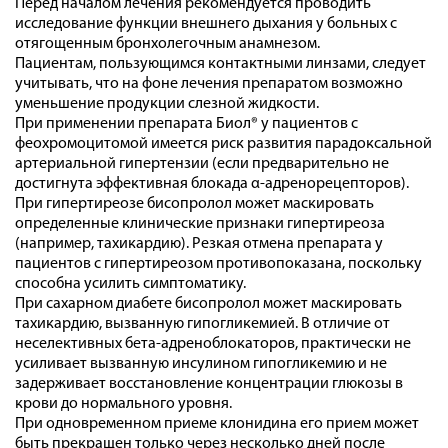
Перед началом лечения рекомендуется проводить
исследование функции внешнего дыхания у больных с
отягощенным бронхолегочным анамнезом.
Пациентам, пользующимся контактными линзами, следует
учитывать, что на фоне лечения препаратом возможно
уменьшение продукции слезной жидкости.
При применении препарата Биол® у пациентов с
феохромоцитомой имеется риск развития парадоксальной
артериальной гипертензии (если предварительно не
достигнута эффективная блокада α-адренорецепторов).
При гипертиреозе бисопролол может маскировать
определенные клинические признаки гипертиреоза
(например, тахикардию). Резкая отмена препарата у
пациентов с гипертиреозом противопоказана, поскольку
способна усилить симптоматику.
При сахарном диабете бисопролол может маскировать
тахикардию, вызванную гипогликемией. В отличие от
неселективных бета-адреноблокаторов, практически не
усиливает вызванную инсулином гипогликемию и не
задерживает восстановление концентрации глюкозы в
крови до нормального уровня.
При одновременном приеме клонидина его прием может
быть прекращен только через несколько дней после