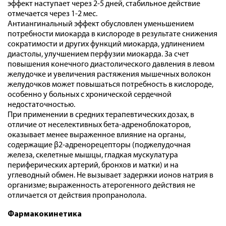
эффект наступает через 2-5 дней, стабильное действие
отмечается через 1-2 мес.
Антиангинальный эффект обусловлен уменьшением
потребности миокарда в кислороде в результате снижения
сократимости и других функций миокарда, удлинением
диастолы, улучшением перфузии миокарда. За счет
повышения конечного диастолического давления в левом
желудочке и увеличения растяжения мышечных волокон
желудочков может повышаться потребность в кислороде,
особенно у больных с хронической сердечной
недостаточностью.
При применении в средних терапевтических дозах, в
отличие от неселективных бета-адреноблокаторов,
оказывает менее выраженное влияние на органы,
содержащие β2-адренорецепторы (поджелудочная
железа, скелетные мышцы, гладкая мускулатура
периферических артерий, бронхов и матки) и на
углеводный обмен. Не вызывает задержки ионов натрия в
организме; выраженность атерогенного действия не
отличается от действия пропранолола.
Фармакокинетика