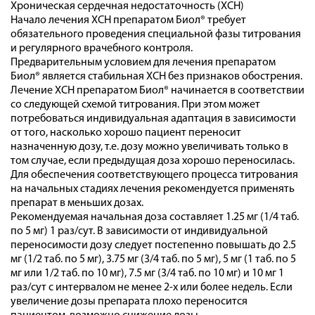
Хроническая сердечная недостаточность (ХСН)
Начало лечения ХСН препаратом Биол® требует
обязательного проведения специальной фазы титрования
и регулярного врачебного контроля.
Предварительным условием для лечения препаратом
Биол® является стабильная ХСН без признаков обострения.
Лечение ХСН препаратом Биол® начинается в соответствии
со следующей схемой титрования. При этом может
потребоваться индивидуальная адаптация в зависимости
от того, насколько хорошо пациент переносит
назначенную дозу, т.е. дозу можно увеличивать только в
том случае, если предыдущая доза хорошо переносилась.
Для обеспечения соответствующего процесса титрования
на начальных стадиях лечения рекомендуется применять
препарат в меньших дозах.
Рекомендуемая начальная доза составляет 1.25 мг (1/4 таб.
по 5 мг) 1 раз/сут. В зависимости от индивидуальной
переносимости дозу следует постепенно повышать до 2.5
мг (1/2 таб. по 5 мг), 3.75 мг (3/4 таб. по 5 мг), 5 мг (1 таб. по 5
мг или 1/2 таб. по 10 мг), 7.5 мг (3/4 таб. по 10 мг) и 10 мг 1
раз/сут с интервалом не менее 2-х или более недель. Если
увеличение дозы препарата плохо переносится