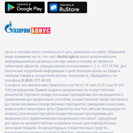
Цены в аптеках могут отличаться от цен, указанных на сайте. Обращаем
ваше внимание на то, что сайт
irkutsk.rigla.ru
носит исключительно
информационный характер и ни при каких условиях не является
публичной офертой, определяемой положениями п. 2 ст. 437 ГК РФ. Для
получения подробной информации о действующих ценах на товар и
наличии товара в конкретной аптеке, пожалуйста, обращайтесь по
телефону
8 (800) 777-03-03
Согласно постановлению Правительства РФ от 16 мая 2020 года № 697
"Об утверждении Правил выдачи разрешения на осуществление
розничной торговли лекарственными препаратами для медицинского
применения дистанционным способом, осуществления такой торговли и
доставки указанных лекарственных препаратов гражданам и внесении
изменений в некоторые акты Правительства Российской Федерации по
вопросу розничной торговли лекарственными препаратами для
медицинского применения дистанционным способом", курьерская
доставка из интернет-аптеки возможна только для определённых
категорий товаров: безрецептурных лекарственных средств,
биологически активных добавок (БАДов), медицинских изделий,