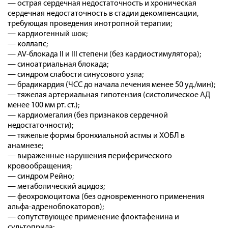
— острая сердечная недостаточность и хроническая
сердечная недостаточность в стадии декомпенсации,
требующая проведения инотропной терапии;
— кардиогенный шок;
— коллапс;
— AV-блокада II и III степени (без кардиостимулятора);
— синоатриальная блокада;
— синдром слабости синусового узла;
— брадикардия (ЧСС до начала лечения менее 50 уд./мин);
— тяжелая артериальная гипотензия (систолическое АД
менее 100 мм рт. ст.);
— кардиомегалия (без признаков сердечной
недостаточности);
— тяжелые формы бронхиальной астмы и ХОБЛ в
анамнезе;
— выраженные нарушения периферического
кровообращения;
— синдром Рейно;
— метаболический ацидоз;
— феохромоцитома (без одновременного применения
альфа-адреноблокаторов);
— сопутствующее применение флоктафенина и
сультоприда;