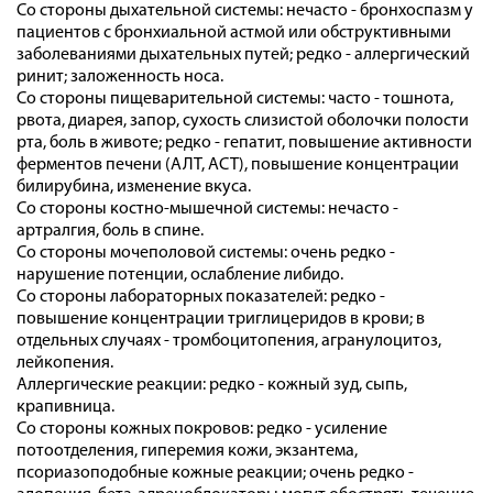
Со стороны дыхательной системы: нечасто - бронхоспазм у
пациентов с бронхиальной астмой или обструктивными
заболеваниями дыхательных путей; редко - аллергический
ринит; заложенность носа.
Со стороны пищеварительной системы: часто - тошнота,
рвота, диарея, запор, сухость слизистой оболочки полости
рта, боль в животе; редко - гепатит, повышение активности
ферментов печени (АЛТ, АСТ), повышение концентрации
билирубина, изменение вкуса.
Со стороны костно-мышечной системы: нечасто -
артралгия, боль в спине.
Со стороны мочеполовой системы: очень редко -
нарушение потенции, ослабление либидо.
Со стороны лабораторных показателей: редко -
повышение концентрации триглицеридов в крови; в
отдельных случаях - тромбоцитопения, агранулоцитоз,
лейкопения.
Аллергические реакции: редко - кожный зуд, сыпь,
крапивница.
Со стороны кожных покровов: редко - усиление
потоотделения, гиперемия кожи, экзантема,
псориазоподобные кожные реакции; очень редко -