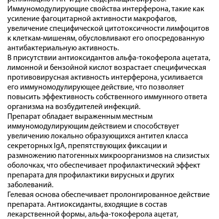
Иммуномодулирующие свойства интерферона, такие как
усиление фагоцитарной активности макрофагов,
увеличение специфической цитотоксичности лимфоцитов
к клеткам-мишеням, обусловливают его опосредованную
антибактериальную активность.
В присутствии антиоксидантов альфа-токоферола ацетата,
лимонной и бензойной кислот возрастает специфическая
противовирусная активность интерферона, усиливается
его иммуномодулирующее действие, что позволяет
повысить эффективность собственного иммунного ответа
организма на возбудителей инфекций.
Препарат обладает выраженным местным
иммуномодулирующим действием и способствует
увеличению локально образующихся антител класса
секреторных IgA, препятствующих фиксации и
размножению патогенных микроорганизмов на слизистых
оболочках, что обеспечивает профилактический эффект
препарата для профилактики вирусных и других
заболеваний.
Гелевая основа обеспечивает пролонгированное действие
препарата. Антиоксиданты, входящие в состав
лекарственной формы, альфа-токоферола ацетат,