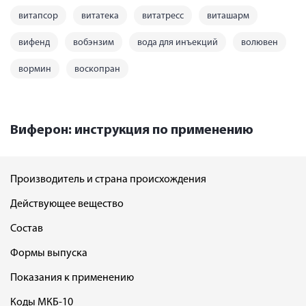
витапсор
витатека
витатресс
виташарм
вифенд
вобэнзим
вода для инъекций
волювен
вормин
воскопран
Виферон: инструкция по применению
Производитель и страна происхождения
Действующее вещество
Состав
Формы выпуска
Показания к применению
Коды МКБ-10