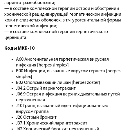
ларинготрахеобронхита;
— в составе комплексной терапии острой и обострений
хронической рецидивирующей герпетической инфекции
кожи и слизистых оболочек, в т.ч. урогенитальной формы
герпетической инфекции;
— в составе комплексной терапии герпетического
цервицита.
Коды МКБ-10
A60 Аногенитальная герпетическая вирусная
инфекция [herpes simplex]
B00 Инфекции, вызванные вирусом герпеса [herpes
simplex]
B02 Опоясывающий лишай [herpes zoster]
J04.2 Острый ларинготрахеит
J06.9 Острая инфекция верхних дыхательных путей
неуточненная
J10 Грипп, вызванный идентифицированным
вирусом гриппа
J20 Острый бронхит
J37.1 Хронический ларинготрахеит
J42 Хронический бронхит неуточненный