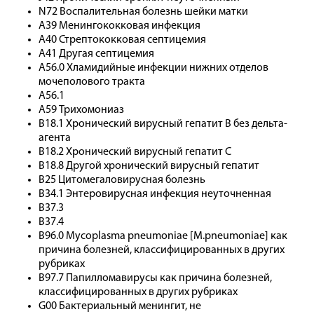
N72 Воспалительная болезнь шейки матки
A39 Менингококковая инфекция
A40 Стрептококковая септицемия
A41 Другая септицемия
A56.0 Хламидийные инфекции нижних отделов
мочеполового тракта
A56.1
A59 Трихомониаз
B18.1 Хронический вирусный гепатит B без дельта-
агента
B18.2 Хронический вирусный гепатит C
B18.8 Другой хронический вирусный гепатит
B25 Цитомегаловирусная болезнь
B34.1 Энтеровирусная инфекция неуточненная
B37.3
B37.4
B96.0 Mycoplasma pneumoniae [M.pneumoniae] как
причина болезней, классифицированных в других
рубриках
B97.7 Папилломавирусы как причина болезней,
классифицированных в других рубриках
G00 Бактериальный менингит, не