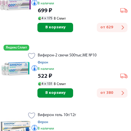
В наличии
699
₽
4 ×
175
В Сплит
В корзину
от
629
Яндекс Сплит
Виферон-2 свечи 500тыс.МЕ №10
Ферон
В наличии
522
₽
4 ×
131
В Сплит
В корзину
от
380
Виферон гель 10г/12г
Ферон
В наличии