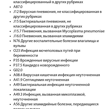
классифицированный в других рубриках
A87.0
J12 Вирусная пневмония, не классифицированная в
других рубриках
J15 Бактериальная пневмония, не
классифицированная в других рубриках
J15.7 Пневмония, вызванная Mycoplasma pneumoniae
J16.0 Пневмония, вызванная хламидиями
N76 Другие воспалительные болезни влагалища и
вульвы
O23 Инфекция мочеполовых путей при
беременности
P35 Врожденные вирусные инфекции
P37.5 Кандидоз новорожденного
G02.0
A08.4 Вирусная кишечная инфекция неуточненная
A41.9 Септицемия неуточненная
A49 Бактериальная инфекция неуточненной
локализации
A49.3 Инфекция, вызванная микоплазмой,
неуточненная
A56 Другие хламидийные болезни, передающиеся