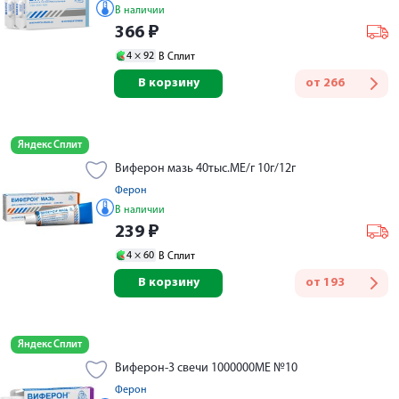
В наличии
366
₽
4 ×
92
В Сплит
В корзину
от
266
Яндекс Сплит
Виферон мазь 40тыс.МЕ/г 10г/12г
Ферон
В наличии
239
₽
4 ×
60
В Сплит
В корзину
от
193
Яндекс Сплит
Виферон-3 свечи 1000000МЕ №10
Ферон