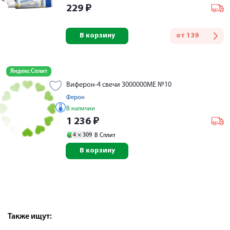
229
₽
В корзину
от
139
Яндекс Сплит
Виферон-4 свечи 3000000МЕ №10
Ферон
В наличии
1 236
₽
4 ×
309
В Сплит
В корзину
Также ищут: