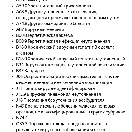
половым путем
A59.0 Урогенитальный трихомониаз
A63.8 Другие уточненные заболевания,
передающиеся преимущественно половым путем
A74.8 Другие хламидийные болезни
A87 Вирусный менингит
B00.0 Герпетическая экзема
B00.9 Герпетическая инфекция неуточненная
B18.0 Хронический вирусный гепатит B с дельта-
агентом
B18.9 Хронический вирусный гепатит неуточненный
B34 Вирусная инфекция неуточненной локализации
B37 Кандидоз
J06 Острые инфекции верхних дыхательных путей
множественной и неуточненной локализации
J11 Грипп, вирус не идентифицирован
J12.9 Вирусная пневмония неуточненная
J18 Пневмония без уточнения возбудителя
N49 Воспалительные болезни мужских половых
органов, не классифицированные в других рубриках
N74.4
O35.3 Поражение плода (предполагаемое) в
результате вирусного заболевания матери,