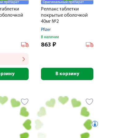
й препарат
Оригинальный препарат
таблетки
Релпакс таблетки
оболочкой
покрытые оболочкой
40мг №2
Pfizer
В наличии
863
₽
орзину
В корзину