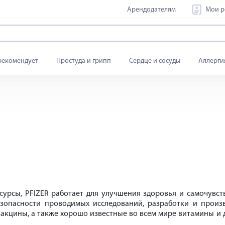
Арендодателям
Мои р
рекомендует
Простуда и грипп
Сердце и сосуды
Аллерги
урсы, PFIZER работает для улучшения здоровья и самочувс
езопасности проводимых исследований, разработки и произ
 вакцины, а также хорошо известные во всем мире витамины 