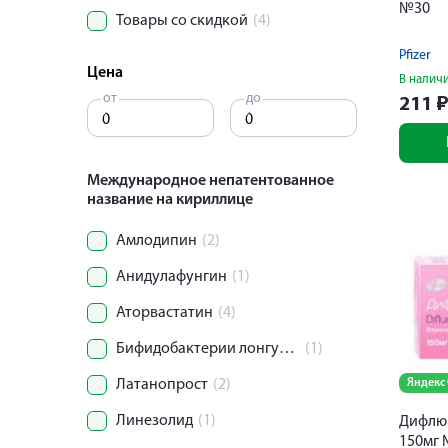
№30
Товары со скидкой
(4)
Pfizer
Цена
В налич
от
до
211
Международное непатентованное
название на кириллице
Амлодипин
(2)
Анидулафунгин
(1)
Аторвастатин
(4)
Бифидобактерии лонгум+Энтерококкус фециум
(1)
Латанопрост
(2)
Яндекс
Линезолид
(1)
Дифлю
150мг