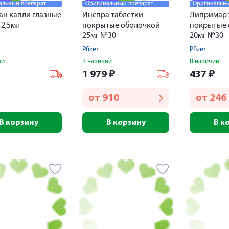
альный препарат
Оригинальный препарат
Оригинальны
ан капли глазные
Инспра таблетки
Липримар 
 2,5мл
покрытые оболочкой
покрытые 
25мг №30
20мг №30
Pfizer
Pfizer
ии
В наличии
В наличии
₽
1 979
₽
437
₽
от
910
от
246
В корзину
В корзину
В к