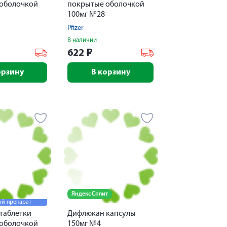
оболочкой
покрытые оболочкой
100мг №28
Pfizer
В наличии
622
₽
орзину
В корзину
Яндекс Сплит
й препарат
таблетки
Дифлюкан капсулы
оболочкой
150мг №4