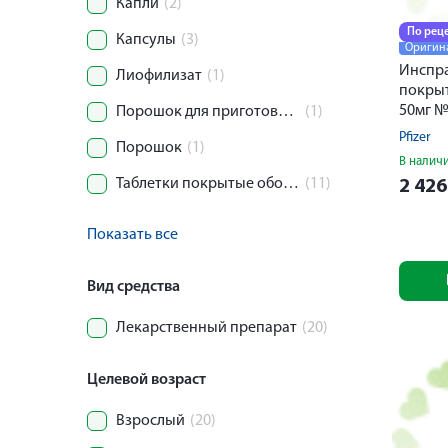
Капли
(2)
По рец
Капсулы
(3)
Оригин
Инспра
Лиофилизат
(1)
покры
50мг 
Порошок для приготовления суспензии
(1)
Pfizer
Порошок
(1)
В налич
Таблетки покрытые оболочкой
(11)
2 42
Показать все
Вид средства
Лекарственный препарат
(20)
Целевой возраст
Взрослый
(20)