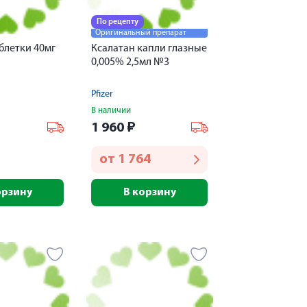
По рецепту
Оригинальный препарат
блетки 40мг
Ксалатан капли глазные
0,005% 2,5мл №3
Pfizer
В наличии
1 960
₽
от
1 764
орзину
В корзину