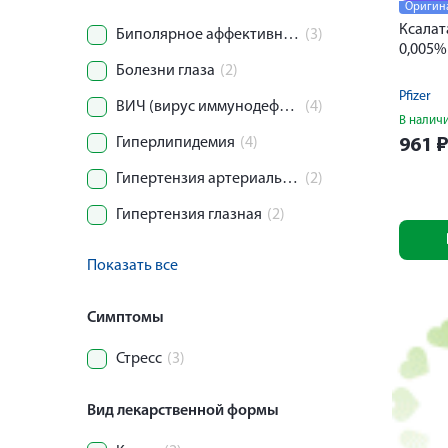
Оригин
Ксалат
Биполярное аффективное расстройство
(3)
0,005%
Болезни глаза
(2)
Pfizer
ВИЧ (вирус иммунодефицита человека)
(4)
В налич
Гиперлипидемия
(4)
961
Гипертензия артериальная (Гипертоническая болезнь)
(2)
Гипертензия глазная
(2)
Показать все
Симптомы
Стресс
(3)
Вид лекарственной формы