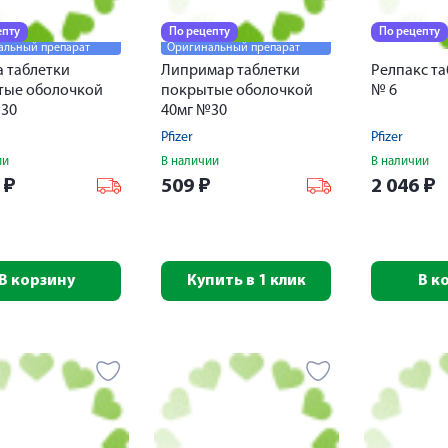
епту
По рецепту
По рецепту
альный препарат
Оригинальный препарат
 таблетки
Липримар таблетки
Релпакс та
тые оболочкой
покрытые оболочкой
№ 6
№30
40мг №30
Pfizer
Pfizer
ии
В наличии
В наличии
6
₽
509
₽
2 046
₽
В корзину
Купить в 1 клик
В к