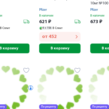
10мг №100
Pfizer
Pfizer
ии
В наличии
В наличии
₽
621
₽
673
₽
4 ×
156
В Сплит
В Сплит
от
452
В корзину
В корзину
В к
епту
По рецепту
По рецепту