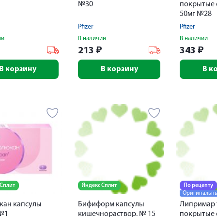
№30
покрытые 
50мг №28
Pfizer
Pfizer
ии
В наличии
В наличии
₽
213
₽
343
₽
В корзину
В корзину
В к
 Сплит
Яндекс Сплит
По рецепту
Оригинальны
кан капсулы
Бифиформ капсулы
Липримар 
 №1
кишечнораствор. № 15
покрытые 