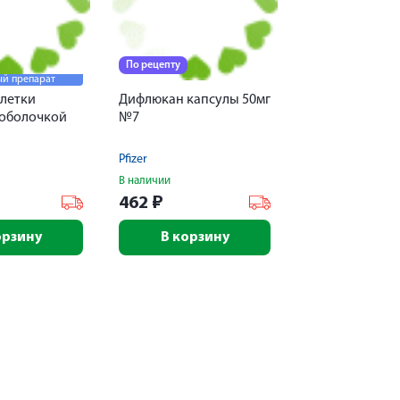
По рецепту
й препарат
блетки
Дифлюкан капсулы 50мг
оболочкой
№7
Pfizer
В наличии
462
₽
орзину
В корзину