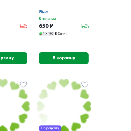
Pfizer
В наличии
650
₽
4 ×
163
В Сплит
орзину
В корзину
По рецепту