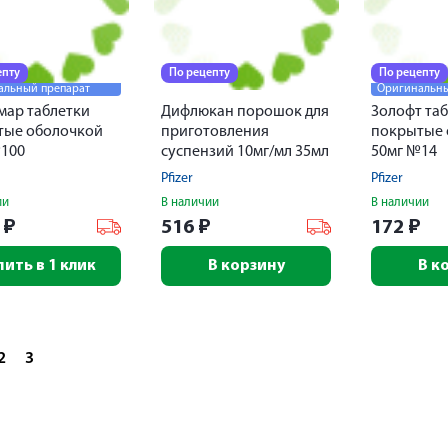
епту
По рецепту
По рецепту
альный препарат
Оригинальны
мар таблетки
Дифлюкан порошок для
Золофт та
тые оболочкой
приготовления
покрытые 
№100
суспензий 10мг/мл 35мл
50мг №14
Pfizer
Pfizer
ии
В наличии
В наличии
5
₽
516
₽
172
₽
пить в 1 клик
В корзину
В к
2
3