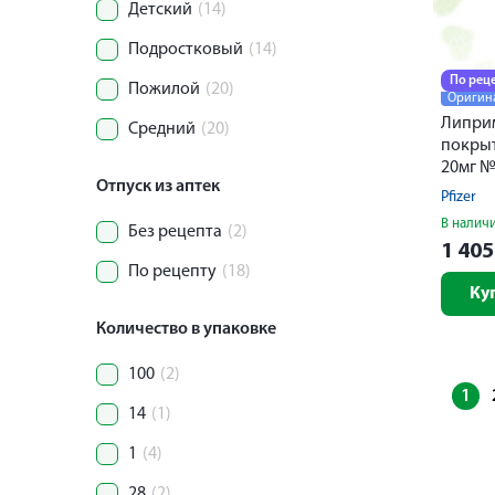
Детский
(14)
Подростковый
(14)
По рец
Пожилой
(20)
Оригин
Липри
Средний
(20)
покры
20мг 
Отпуск из аптек
Pfizer
В налич
Без рецепта
(2)
1 40
По рецепту
(18)
Ку
Количество в упаковке
100
(2)
1
14
(1)
1
(4)
28
(2)