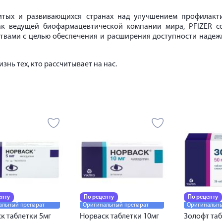
тых и развивающихся странах над улучшением профилакти
как ведущей биофармацевтической компании мира,
PFIZER
с
твами с целью обеспечения и расширения доступности надеж
знь тех, кто рассчитывает на нас.
епту
По рецепту
По рецепту
альный препарат
Оригинальный препарат
Оригинальны
к таблетки 5мг
Норваск таблетки 10мг
Золофт та