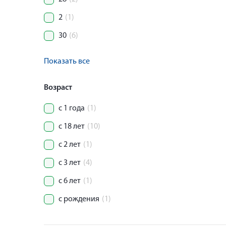
2
(1)
30
(6)
Показать все
Возраст
с 1 года
(1)
с 18 лет
(10)
с 2 лет
(1)
с 3 лет
(4)
с 6 лет
(1)
с рождения
(1)