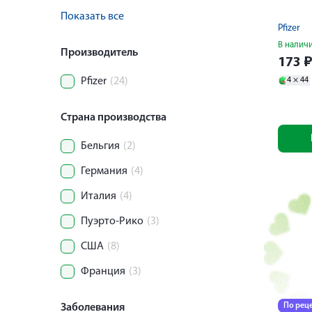
Показать все
Pfizer
В налич
Производитель
173
Pfizer
(24)
4 ×
44
Страна производства
Бельгия
(2)
Германия
(4)
Италия
(4)
Пуэрто-Рико
(3)
США
(8)
Франция
(3)
По рец
Заболевания