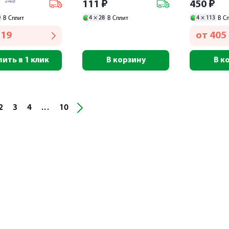
749
₽
111
₽
450
₽
0
4 ×
28
4 ×
113
В Сплит
В Сплит
В С
119
от
405
пить в 1 клик
В корзину
В к
2
3
4
10
...