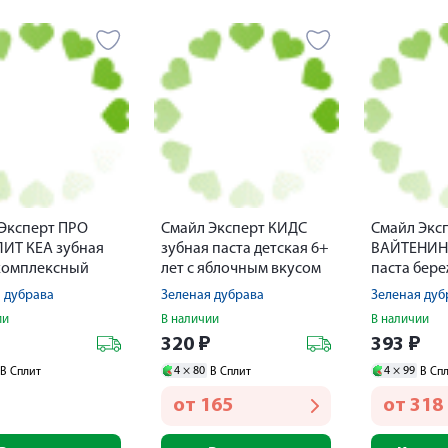
Эксперт ПРО
Смайл Эксперт КИДС
Смайл Экс
ИТ КЕА зубная
зубная паста детская 6+
ВАЙТЕНИНГ
комплексный
лет с яблочным вкусом
паста бер
5мл
50мл
отбеливан
 дубрава
Зеленая дубрава
Зеленая дуб
ии
В наличии
В наличии
₽
320
₽
393
₽
4 ×
80
4 ×
99
В Сплит
В Сплит
В Сп
от
165
от
318