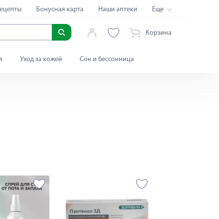
ецепты
Бонусная карта
Наши аптеки
Еще
Корзина
я
Уход за кожей
Сон и бессонница