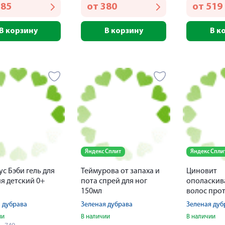
785
от
380
от
519
В корзину
В корзину
В к
Яндекс Сплит
Яндекс Спли
с Бэби гель для
Теймурова от запаха и
Циновит
я детский 0+
пота спрей для ног
ополаскив
150мл
волос про
для ежедн
 дубрава
Зеленая дубрава
Зеленая дуб
применени
ии
В наличии
В наличии