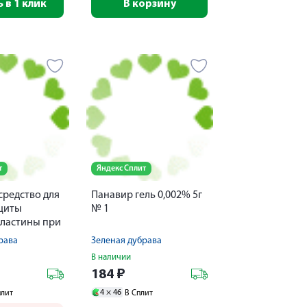
 в 1 клик
В корзину
т
Яндекс Сплит
средство для
Панавир гель 0,002% 5г
ащиты
№ 1
пластины при
 поражении
рава
Зеленая дубрава
пельница
В наличии
184
₽
4 ×
46
плит
В Сплит