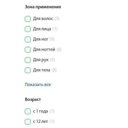
Зона применения
Для волос
(5)
Для лица
(1)
Для ног
(9)
Для ногтей
(6)
Для рук
(3)
Для тела
(8)
Показать все
Возраст
с 1 года
(1)
с 12 лет
(1)