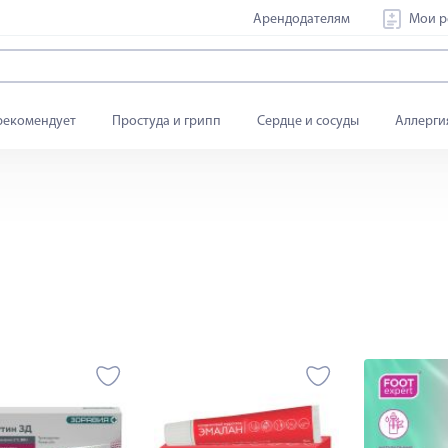
Арендодателям
Мои р
рекомендует
Простуда и грипп
Сердце и сосуды
Аллерги