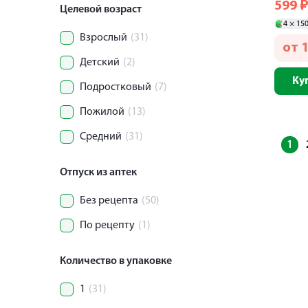
599
Целевой возраст
4 ×
15
Взрослый
(31)
от
Детский
(2)
Ку
Подростковый
(7)
Пожилой
(13)
Средний
(31)
1
Отпуск из аптек
Без рецепта
(50)
По рецепту
(1)
Количество в упаковке
1
(31)