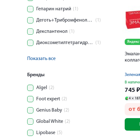
Гепарин натрий
(1)
Деготь+Трибромфенолят висмута
(1)
Декспантенол
(1)
Яндекс
Диоксометилтетрагидропиримидин
(1)
Эмалан
Показать все
коллаг
Бренды
Зеленая
В налич
Algel
(2)
745
4 ×
18
Foot expert
(2)
от
Genius Baby
(2)
Global White
(2)
Lipobase
(5)