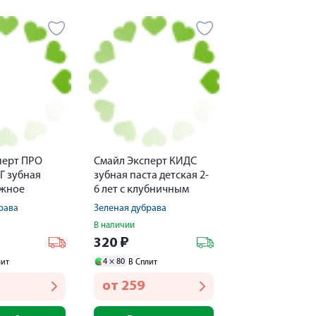
перт ПРО
Смайл Эксперт КИДС
 зубная
зубная паста детская 2-
ежное
6 лет с клубничным
ие 75мл
вкусом 50мл
рава
Зеленая дубрава
В наличии
320
₽
4 ×
80
лит
В Сплит
от
259