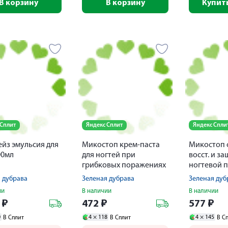
В корзину
В корзину
Купить
 Сплит
Яндекс Сплит
Яндекс Спли
йз эмульсия для
Микостоп крем-паста
Микостоп 
00мл
для ногтей при
восст. и з
грибковых поражениях
ногтевой 
20мл
грибковом
 дубрава
Зеленая дубрава
Зеленая дуб
флакон-ка
ии
В наличии
В наличии
15мл
7
₽
472
₽
577
₽
0
4 ×
118
4 ×
145
В Сплит
В Сплит
В С