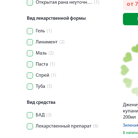
Открытая рана неуточненной области тела
(1)
от
Вид лекарственной формы
Гель
(1)
Линимент
(2)
Мазь
(2)
Паста
(1)
Спрей
(1)
Туба
(5)
Вид средства
Джениу
купани
БАД
(3)
200мл
Зеленая
Лекарственный препарат
(6)
В налич