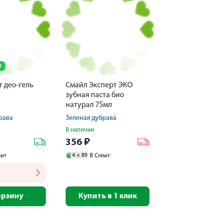
т
 део-гель
Смайл Эксперт ЭКО
зубная паста био
натурал 75мл
рава
Зеленая дубрава
В наличии
356
₽
4 ×
89
лит
В Сплит
орзину
Купить в 1 клик