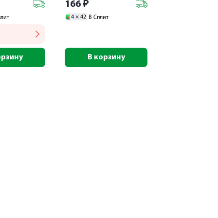
166
₽
4 ×
42
плит
В Сплит
орзину
В корзину