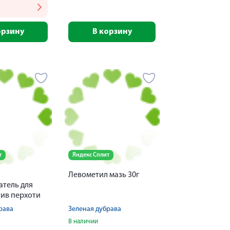
орзину
В корзину
т
Яндекс Сплит
Левометил мазь 30г
атель для
тив перхоти
евного
рава
Зеленая дубрава
я 150мл
В наличии