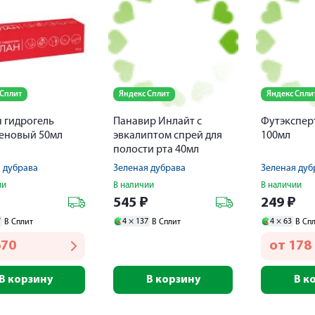
 Сплит
Яндекс Сплит
Яндекс Спли
 гидрогель
Панавир Инлайт с
Футэксперт
еновый 50мл
эвкалиптом спрей для
100мл
полости рта 40мл
 дубрава
Зеленая дубрава
Зеленая дуб
ии
В наличии
В наличии
₽
545
₽
249
₽
7
4 ×
137
4 ×
63
В Сплит
В Сплит
В Сп
670
от
178
В корзину
В корзину
В к