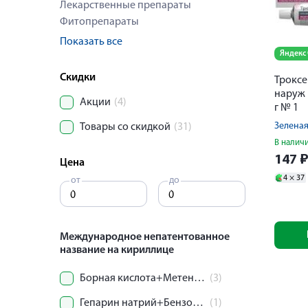
Лекарственные препараты
Фитопрепараты
Показать все
Яндекс
Скидки
Троксе
наруж 
Акции
(4)
г № 1
Зеленая
Товары со скидкой
(31)
В налич
147
Цена
4 ×
37
от
до
Международное непатентованное
название на кириллице
Борная кислота+Метенамин+Тальк+Натрия тетраборат + Салициловая кислота + Свинца ацетат+Формальдегид+Цинка оксид
(3)
Гепарин натрий+Бензокаин+Бензоникотиновая кислота
(1)