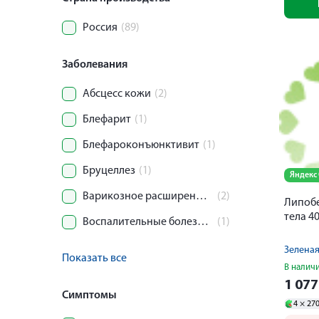
Россия
(89)
Заболевания
Абсцесс кожи
(2)
Блефарит
(1)
Блефароконъюнктивит
(1)
Бруцеллез
(1)
Яндекс
Варикозное расширение вен нижних конечностей
(2)
Липобе
тела 4
Воспалительные болезни молочной железы
(1)
Зеленая
Показать все
В налич
1 07
Симптомы
4 ×
27