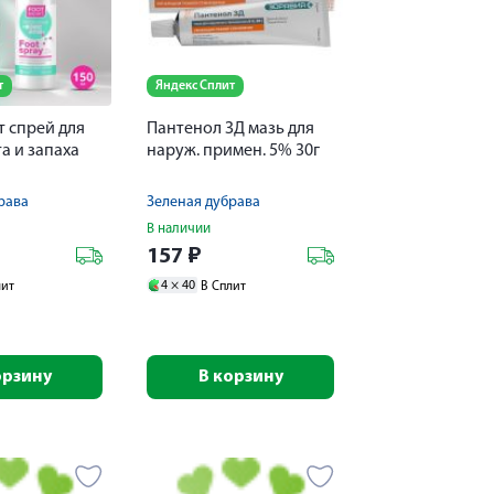
т
Яндекс Сплит
 спрей для
Пантенол ЗД мазь для
та и запаха
наруж. примен. 5% 30г
рава
Зеленая дубрава
В наличии
157
₽
4 ×
40
лит
В Сплит
орзину
В корзину