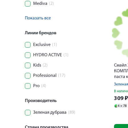
Mediva
(2)
Показать все
Линии брендов
Exclusive
(1)
HYDRO ACTIVE
(1)
Kids
(2)
Смайл 
КОМПЛ
Professional
(17)
паста 
уход 7
Зеленая
Pro
(4)
В налич
309
Производитель
4 ×
78
Зеленая дубрава
(89)
Страна производства