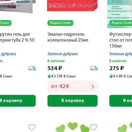
 Сплит
Яндекс Сплит
Яндекс Спли
рутин гель для
Эмалан гидрогель
Футэксперт
прим туба 2 % 50
коллагеновый 25мл
стоп от по
150мл
 дубрава
Зеленая дубрава
Зеленая дуб
ии
В наличии
В наличии
₽
534
₽
275
₽
4 ×
134
4 ×
69
В Сплит
В Сплит
В Сп
от
424
В корзину
В корзину
В к