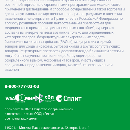
"Об утверждении Правил выдачи разрешения на осуществление
розничной торговли лекарственными препаратами для медицинского
применения дистанционным способом, осуществления такой торговли и
доставки указанных лекарственных препаратов гражданам и внесении
изменений в некоторые акты Правительства Российской Федерации по
вопросу розничной торговли лекарственными препаратами для
медицинского применения дистанционным способом", курьерская
доставка из интернет-аптеки возможна только для определённых
категорий товаров: безрецептурных лекарственных средств,
биологически активных добавок (БАДов), медицинских изделий,
товаров для ухода и красоты, бытовой химии и других сопутствующих
товаров. Рецептурные препараты доставляются до ближайшей аптеки и
могут быть получены при наличии действующего рецепта,
оформленного врачом. Ассортимент товаров, участвующих в
специальных предложениях и акциях, может быть ограничен или
изменен
8-800-777-03-03
Копирайт: © 2026 Общество с ограниченной
ответственностью (ООО) «Ригла»
Все права защищены
115201, г. Москва, Каширское шоссе, д. 22, корп. 4, стр. 1