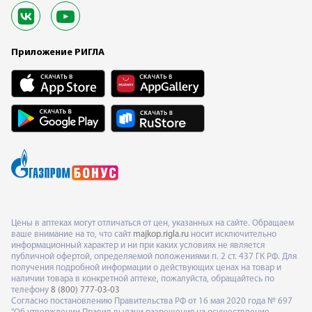
Приложение РИГЛА
Цены в аптеках могут отличаться от цен, указанных на сайте. Обращаем
ваше внимание на то, что сайт
majkop.rigla.ru
носит исключительно
информационный характер и ни при каких условиях не является
публичной офертой, определяемой положениями п. 2 ст. 437 ГК РФ. Для
получения подробной информации о действующих ценах на товар и
наличии товара в конкретной аптеке, пожалуйста, обращайтесь по
телефону
8 (800) 777-03-03
Согласно постановлению Правительства РФ от 16 мая 2020 года № 697