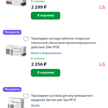
В наличии
2 299
₽
В корзину
По рецепту
Тералиджен ретард таблетки покрытые
пленочной оболочкой пролонгированного
действия 20мг №30
Валента Фармацевтика
В наличии
2 256
₽
В корзину
По рецепту
Тералиджен раствор для внутримышечно
введения 5мг/мл амп 5мл №10
РКНПК