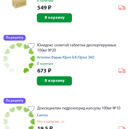
В наличии
549
₽
В корзину
По рецепту
Юнидокс солютаб таблетки диспергируемые
100мг №20
Астеллас Фарма Юроп Б.В./Ортат ЗАО
В наличии
673
₽
В корзину
По рецепту
Доксициклин гидрохлорид капсулы 100мг №10
Синтез
Нет в наличии