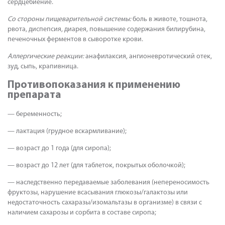
сердцебиение.
Со стороны пищеварительной системы:
боль в животе, тошнота,
рвота, диспепсия, диарея, повышение содержания билирубина,
печеночных ферментов в сыворотке крови.
Аллергические реакции:
анафилаксия, ангионевротический отек,
зуд, сыпь, крапивница.
Противопоказания к применению
препарата
— беременность;
— лактация (грудное вскармливание);
— возраст до 1 года (для сиропа);
— возраст до 12 лет (для таблеток, покрытых оболочкой);
— наследственно передаваемые заболевания (непереносимость
фруктозы, нарушение всасывания глюкозы/галактозы или
недостаточность сахаразы/изомальтазы в организме) в связи с
наличием сахарозы и сорбита в составе сиропа;