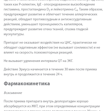
таких как Р-селектин, IgE - опосредованное высвобождение
гистамина, простагландина D
и лейкотриена С
. Таким образом,
2
4
предупреждает развитие и облегчает течение аллергических
реакций, обладает противозудным и антиэкссудативным
действием, уменьшает проницаемость капилляров,
предупреждает развитие отека тканей, спазма гладкой
мускулатуры.
Препарат не оказывает воздействия на ЦНС, практически не
обладает седативным эффектом (не вызывает сонливости) и не
влияет на скорость психомоторных реакций.
Не вызывает удлинения интервала QT на ЭКГ.
Действие Эриуса начинается в течение 30 мин после приема
внутрь и продолжается в течение 24 ч.
Фармакокинетика
Всасывание
После приема препарата внутрь дезлоратадин хорошо
абсорбируется из ЖКТ, при этом определяемые концентрации