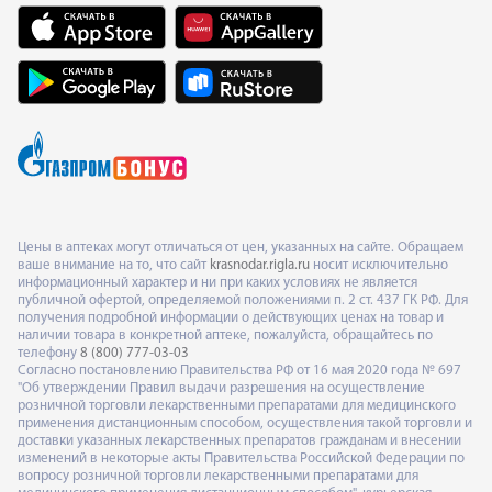
Цены в аптеках могут отличаться от цен, указанных на сайте. Обращаем
ваше внимание на то, что сайт
krasnodar.rigla.ru
носит исключительно
информационный характер и ни при каких условиях не является
публичной офертой, определяемой положениями п. 2 ст. 437 ГК РФ. Для
получения подробной информации о действующих ценах на товар и
наличии товара в конкретной аптеке, пожалуйста, обращайтесь по
телефону
8 (800) 777-03-03
Согласно постановлению Правительства РФ от 16 мая 2020 года № 697
"Об утверждении Правил выдачи разрешения на осуществление
розничной торговли лекарственными препаратами для медицинского
применения дистанционным способом, осуществления такой торговли и
доставки указанных лекарственных препаратов гражданам и внесении
изменений в некоторые акты Правительства Российской Федерации по
вопросу розничной торговли лекарственными препаратами для