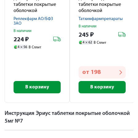
таблетки покрытые
таблетки покрытые
оболочкой
оболочкой
пленочной 5мг № 10
пленочной 5мг № 10
Реплекфарм АО/БФЗ
Татхимфармпрепараты
ЗАО
В наличии
В наличии
245
₽
224
₽
4 ×
62
В Сплит
4 ×
56
В Сплит
от
198
В корзину
В корзину
Инструкция Эриус таблетки покрытые оболочкой
5мг №7