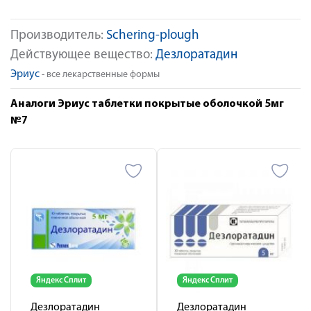
Производитель:
Schering-plough
Действующее вещество:
Дезлоратадин
Эриус
- все лекарственные формы
Аналоги Эриус таблетки покрытые оболочкой 5мг
№7
Яндекс Сплит
Яндекс Сплит
Дезлоратадин
Дезлоратадин