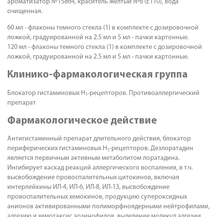
ароматизатор №15864, краситель желтый №6 (E110), вода
очищенная.
60 мл - флаконы темного стекла (1) в комплекте с дозировочной
ложкой, градуированной на 2.5 мл и 5 мл - пачки картонные.
120 мл - флаконы темного стекла (1) в комплекте с дозировочной
ложкой, градуированной на 2.5 мл и 5 мл - пачки картонные.
Клинико-фармакологическая группа
Блокатор гистаминовых Н
-рецепторов. Противоаллергический
1
препарат
Фармакологическое действие
Антигистаминный препарат длительного действия, блокатор
периферических гистаминовых Н
-рецепторов. Дезлоратадин
1
является первичным активным метаболитом лоратадина.
Ингибирует каскад реакций аллергического воспаления, в т.ч.
высвобождение провоспалительных цитокинов, включая
интерлейкины ИЛ-4, ИЛ-6, ИЛ-8, ИЛ-13, высвобождение
провоспалительных хемокинов, продукцию супероксидных
анионов активированными полиморфноядерными нейтрофилами,
адгезию и хемотаксис эозинофилов, выделение молекул адгезии,