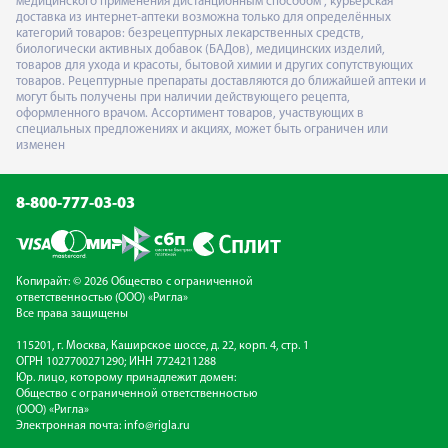
медицинского применения дистанционным способом", курьерская
доставка из интернет-аптеки возможна только для определённых
категорий товаров: безрецептурных лекарственных средств,
биологически активных добавок (БАДов), медицинских изделий,
товаров для ухода и красоты, бытовой химии и других сопутствующих
товаров. Рецептурные препараты доставляются до ближайшей аптеки и
могут быть получены при наличии действующего рецепта,
оформленного врачом. Ассортимент товаров, участвующих в
специальных предложениях и акциях, может быть ограничен или
изменен
8-800-777-03-03
Копирайт: © 2026 Общество с ограниченной
ответственностью (ООО) «Ригла»
Все права защищены
115201, г. Москва, Каширское шоссе, д. 22, корп. 4, стр. 1
ОГРН 1027700271290; ИНН 7724211288
Юр. лицо, которому принадлежит домен:
Общество с ограниченной ответственностью
(ООО) «Ригла»
Электронная почта:
info@rigla.ru