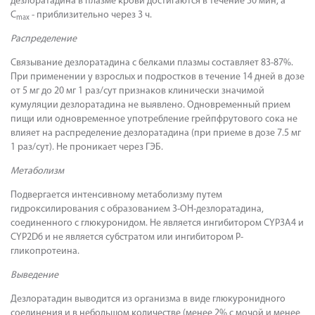
дезлоратадина в плазме крови достигаются в течение 30 мин, а
C
- приблизительно через 3 ч.
max
Распределение
Связывание дезлоратадина с белками плазмы составляет 83-87%.
При применении у взрослых и подростков в течение 14 дней в дозе
от 5 мг до 20 мг 1 раз/сут признаков клинически значимой
кумуляции дезлоратадина не выявлено. Одновременный прием
пищи или одновременное употребление грейпфрутового сока не
влияет на распределение дезлоратадина (при приеме в дозе 7.5 мг
1 раз/сут). Не проникает через ГЭБ.
Метаболизм
Подвергается интенсивному метаболизму путем
гидроксилирования с образованием 3-ОН-дезлоратадина,
соединенного с глюкуронидом. Не является ингибитором CYP3A4 и
CYP2D6 и не является субстратом или ингибитором Р-
гликопротеина.
Выведение
Дезлоратадин выводится из организма в виде глюкуронидного
соединения и в небольшом количестве (менее 2% с мочой и менее