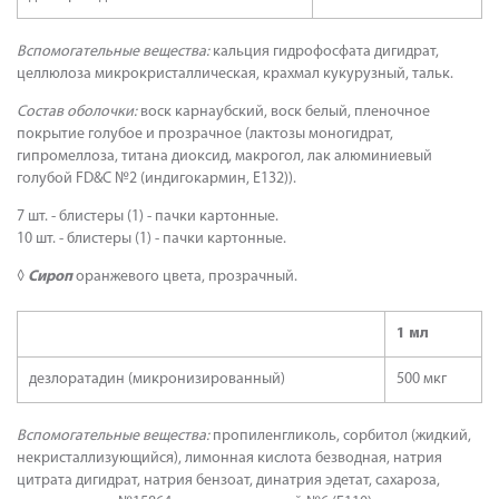
Вспомогательные вещества:
кальция гидрофосфата дигидрат,
целлюлоза микрокристаллическая, крахмал кукурузный, тальк.
Состав оболочки:
воск карнаубский, воск белый, пленочное
покрытие голубое и прозрачное (лактозы моногидрат,
гипромеллоза, титана диоксид, макрогол, лак алюминиевый
голубой FD&C №2 (индигокармин, Е132)).
7 шт. - блистеры (1) - пачки картонные.
10 шт. - блистеры (1) - пачки картонные.
◊
Сироп
оранжевого цвета, прозрачный.
1 мл
дезлоратадин (микронизированный)
500 мкг
Вспомогательные вещества:
пропиленгликоль, сорбитол (жидкий,
некристаллизующийся), лимонная кислота безводная, натрия
цитрата дигидрат, натрия бензоат, динатрия эдетат, сахароза,