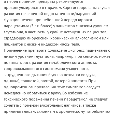
и перед приемом препарата рекомендуется
проконсультироваться с врачом. Зарегистрированы случаи
развития печеночной недостаточности/нарушений
функции печени при небольшой передозировки
парацетамола (5 г и более) у пациентов с низким уровнем
глутатиона, в частности, у крайне истощенных пациентов,
страдающих анорексией, хроническим алкоголизмом или
пациентов с низким индексом массы тела.
Применение препарата Солпадеин Экспресс пациентами с
низким уровнем глутатиона, например, при сепсисе, может
повышать риск развития метаболического ацидоза,
сопровождающегося симптомами учащенного,
затрудненного дыхания (чувство нехватки воздуха,
одышка), тошнотой, рвотой, потерей аппетита. При
одновременном проявлении этих симптомов следует
немедленно обратиться к врачу. Во избежание
токсического поражения печени парацетамол не следует
сочетать с приемом алкогольных напитков, а также
принимать лицам, склонным к хроническому потреблению