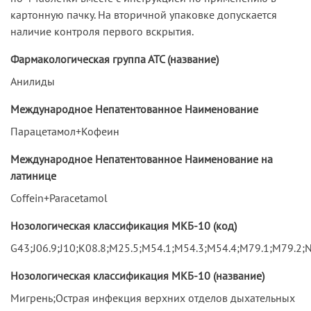
картонную пачку. На вторичной упаковке допускается
наличие контроля первого вскрытия.
Фармакологическая группа АТС (название)
Анилиды
Международное Непатентованное Наименование
Парацетамол+Кофеин
Международное Непатентованное Наименование на
латинице
Coffein+Paracetamol
Нозологическая классификация МКБ-10 (код)
G43;J06.9;J10;K08.8;M25.5;M54.1;M54.3;M54.4;M79.1;M79.2;N
Нозологическая классификация МКБ-10 (название)
Мигрень;Острая инфекция верхних отделов дыхательных