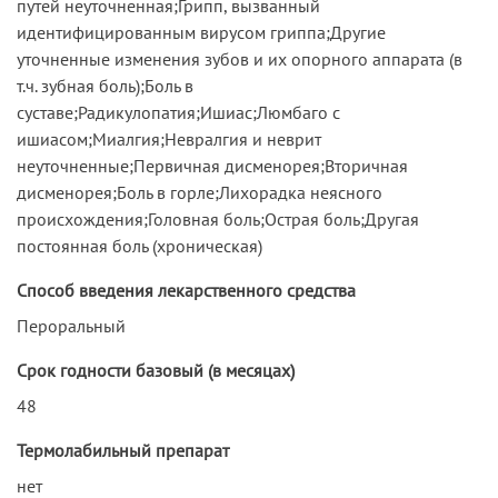
путей неуточненная;Грипп, вызванный
идентифицированным вирусом гриппа;Другие
уточненные изменения зубов и их опорного аппарата (в
т.ч. зубная боль);Боль в
суставе;Радикулопатия;Ишиас;Люмбаго с
ишиасом;Миалгия;Невралгия и неврит
неуточненные;Первичная дисменорея;Вторичная
дисменорея;Боль в горле;Лихорадка неясного
происхождения;Головная боль;Острая боль;Другая
постоянная боль (хроническая)
Способ введения лекарственного средства
Пероральный
Срок годности базовый (в месяцах)
48
Термолабильный препарат
нет