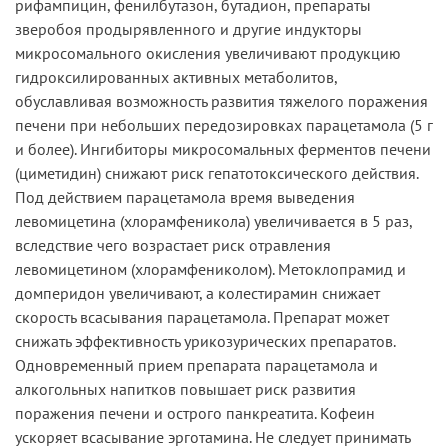
рифампицин, фенилбутазон, бутадион, препараты
зверобоя продырявленного и другие индукторы
микросомального окисления увеличивают продукцию
гидроксилированных активных метаболитов,
обуславливая возможность развития тяжелого поражения
печени при небольших передозировках парацетамола (5 г
и более). Ингибиторы микросомальных ферментов печени
(циметидин) снижают риск гепатотоксического действия.
Под действием парацетамола время выведения
левомицетина (хлорамфеникола) увеличивается в 5 раз,
вследствие чего возрастает риск отравления
левомицетином (хлорамфениколом). Метоклопрамид и
домперидон увеличивают, а колестирамин снижает
скорость всасывания парацетамола. Препарат может
снижать эффективность урикозурических препаратов.
Одновременный прием препарата парацетамола и
алкогольных напитков повышает риск развития
поражения печени и острого панкреатита. Кофеин
ускоряет всасывание эрготамина. Не следует принимать