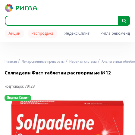
Акции
Распродажа
Яндекс Сплит
Ригла рекомендуе
Главная
Лекарственные препараты
Нервная система
Анальгетики обезб
Солпадеин Фаст таблетки растворимые №12
код товара:
79129
Яндекс Сплит
Я