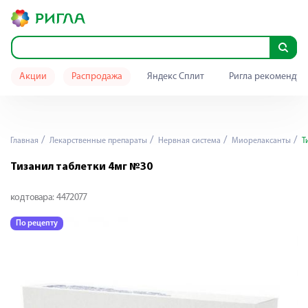
Акции
Распродажа
Яндекс Сплит
Ригла рекомендуе
Главная
Лекарственные препараты
Нервная система
Миорелаксанты
Ти
Тизанил таблетки 4мг №30
код товара:
4472077
По рецепту