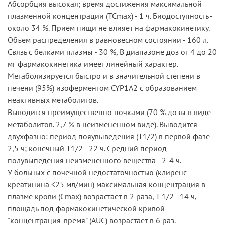
Абсорбция высокая; время достижения максимальной
плазменной концентрации (ТСmax) - 1 ч. Биодоступность -
около 34 %. Прием пищи не влияет на фармакокинетику.
Объем распределения в равновесном состоянии - 160 л.
Связь с белками плазмы - 30 %, В диапазоне доз от 4 до 20
мг фармакокинетика имеет линейный характер.
Метаболизируется быстро и в значительной степени в
печени (95%) изоферментом CYP1A2 с образованием
неактивных метаболитов.
Выводится преимущественно почками (70 % дозы в виде
метаболитов. 2,7 % в неизмененном виде). Выводится
двухфазно: период пояувыведения (Т1/2) в первой фазе -
2,5 ч; конечный Т1/2 - 22 ч. Средний период
полувыпедения неизмененного вещества - 2-4 ч.
У больных с почечной недостаточностью (клиренс
креатинина <25 мл/мин) максимальная концентрация в
плазме крови (Сmax) возрастает в 2 раза, T 1/2 - 14 ч,
площадь под фармакокинетической кривой
"концентрация-время" (AUC) возрастает в 6 раз.