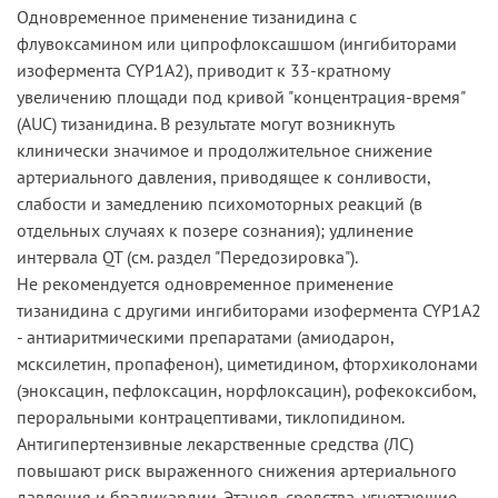
Одновременное применение тизанидина с
флувоксамином или ципрофлоксашшом (ингибиторами
изофермента CYP1A2), приводит к 33-кратному
увеличению площади под кривой "концентрация-время"
(AUC) тизанидина. В результате могут возникнуть
клинически значимое и продолжительное снижение
артериального давления, приводящее к сонливости,
слабости и замедлению психомоторных реакций (в
отдельных случаях к позере сознания); удлинение
интервала QT (см. раздел "Передозировка").
Не рекомендуется одновременное применение
тизанидина с другими ингибиторами изофермента CYP1A2
- антиаритмическими препаратами (амиодарон,
мсксилетин, пропафенон), циметидином, фторхиколонами
(эноксацин, пефлоксацин, норфлоксацин), рофекоксибом,
пероральными контрацептивами, тиклопидином.
Антигипертензивные лекарственные средства (ЛС)
повышают риск выраженного снижения артериального
давления и брадикардии. Этанол, средства, угнетающие