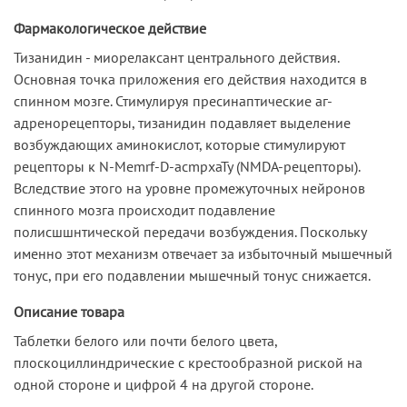
Фармакологическое действие
Тизанидин - миорелаксант центрального действия.
Основная точка приложения его действия находится в
спинном мозге. Стимулируя пресинаптические аг-
адренорецепторы, тизанидин подавляет выделение
возбуждающих аминокислот, которые стимулируют
рецепторы к N-Memrf-D-acmpxaTy (NMDA-рецепторы).
Вследствие этого на уровне промежуточных нейронов
спинного мозга происходит подавление
полисшшнтической передачи возбуждения. Поскольку
именно этот механизм отвечает за избыточный мышечный
тонус, при его подавлении мышечный тонус снижается.
Описание товара
Таблетки белого или почти белого цвета,
плоскоциллиндрические с крестообразной риской на
одной стороне и цифрой 4 на другой стороне.