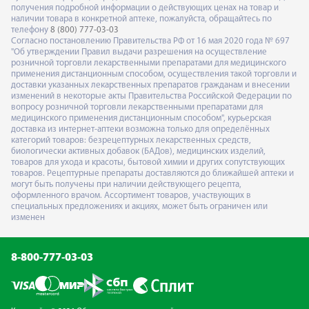
получения подробной информации о действующих ценах на товар и
наличии товара в конкретной аптеке, пожалуйста, обращайтесь по
телефону
8 (800) 777-03-03
Согласно постановлению Правительства РФ от 16 мая 2020 года № 697
"Об утверждении Правил выдачи разрешения на осуществление
розничной торговли лекарственными препаратами для медицинского
применения дистанционным способом, осуществления такой торговли и
доставки указанных лекарственных препаратов гражданам и внесении
изменений в некоторые акты Правительства Российской Федерации по
вопросу розничной торговли лекарственными препаратами для
медицинского применения дистанционным способом", курьерская
доставка из интернет-аптеки возможна только для определённых
категорий товаров: безрецептурных лекарственных средств,
биологически активных добавок (БАДов), медицинских изделий,
товаров для ухода и красоты, бытовой химии и других сопутствующих
товаров. Рецептурные препараты доставляются до ближайшей аптеки и
могут быть получены при наличии действующего рецепта,
оформленного врачом. Ассортимент товаров, участвующих в
специальных предложениях и акциях, может быть ограничен или
изменен
8-800-777-03-03