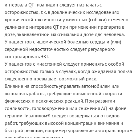
интервала QT тизанидин следует назначать с
осторожностью, т.к. в доклинических исследованиях
хронической токсичности у животных (собаки) отмечено
удлинение интервала QT при применении препарата в
дозе, эквивалентной максимальной дозе для человека.
У пациентов с ишемической болезнью сердца и (или)
сердечной недостаточностью следует регулярного
контролировать ЭКГ.
У пациентов с миастенией следует применять с особой
осторожностью только в случаях, когда ожидаемая польза
существенно превышает возможный риск.
Влияние на способность управлять автомобилем или
выполнять работы, требующие повышенной скорости
физических и психических реакций. При развитии
сонливости, головокружения или снижения АД на фоне
терапии Тизанилом® следует воздержаться от видов
работ, требующих высокой концентрации внимания и
быстрой реакции, например управление автотранспортом
или работа с механизмами.