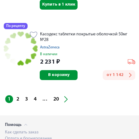
Купить в 1 клик
По рецепту
Касодекс таблетки покрытые оболочкой 50мг
№28
AstraZeneca
В наличии
2 231
₽
В корзину
от
1 142
...
1
2
3
4
20
Помощь
Как сделать заказ
Оплата и бронирование