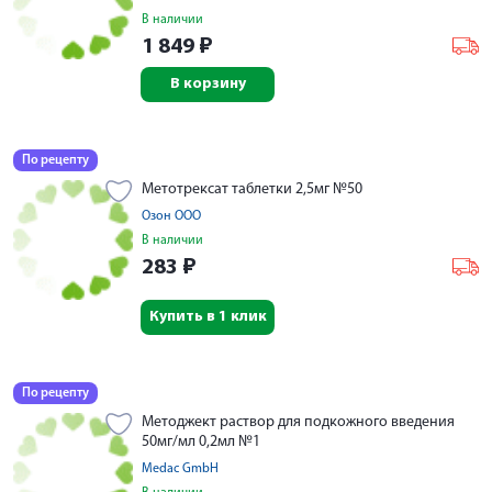
В наличии
1 849
₽
В корзину
По рецепту
Метотрексат таблетки 2,5мг №50
Озон ООО
В наличии
283
₽
Купить в 1 клик
По рецепту
Методжект раствор для подкожного введения
50мг/мл 0,2мл №1
Medac GmbH