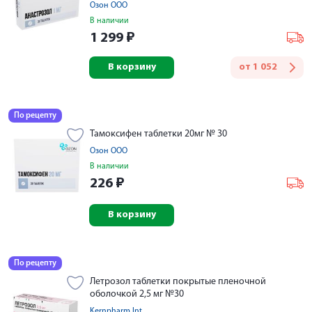
Озон ООО
В наличии
1 299
₽
В корзину
от
1 052
По рецепту
Тамоксифен таблетки 20мг № 30
Озон ООО
В наличии
226
₽
В корзину
По рецепту
Летрозол таблетки покрытые пленочной
оболочкой 2,5 мг №30
Kernpharm Int.