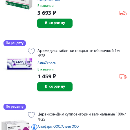
В наличии
3 693
₽
В корзину
По рецепту
Аримидекс таблетки покрытые оболочкой 1мг
№28
AstraZeneca
В наличии
1 459
₽
В корзину
По рецепту
Цервикон-Дим суппозитории вагинальные 100мг
№25
Альтфарм ООО/Алцея ООО