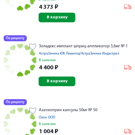
4 373
₽
В корзину
По рецепту
Золадекс имплант шприц-аппликатор 3,6мг № 1
АстраЗенека ЮК Лимитед/АстраЗенека Индастриз
В наличии
4 400
₽
В корзину
По рецепту
Азатиоприн капсулы 50мг № 50
Озон ООО
В наличии
1 004
₽