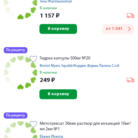
Teva Pharmaceutical
В наличии
1 157
₽
В корзину
от
1 041
По рецепту
Гидреа капсулы 500мг №20
Bristol Myers Squibb/Корден Фарма Латина С.п.А
В наличии
249
₽
В корзину
По рецепту
Метотрексат Эбеве раствор для инъекций 10мг/
мл 2мл №1
Ebewe Pharma