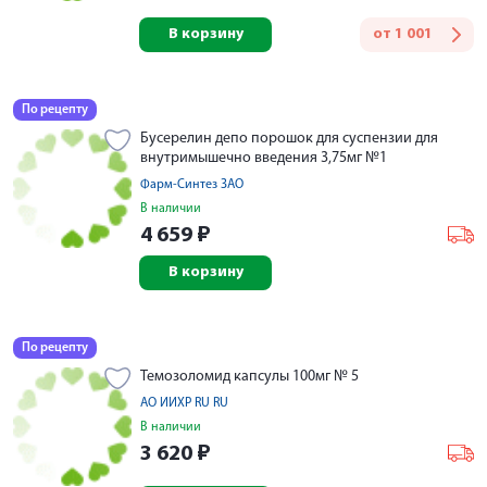
В корзину
от
1 001
По рецепту
Бусерелин депо порошок для суспензии для
внутримышечно введения 3,75мг №1
Фарм-Синтез ЗАО
В наличии
4 659
₽
В корзину
По рецепту
Темозоломид капсулы 100мг № 5
АО ИИХР RU RU
В наличии
3 620
₽