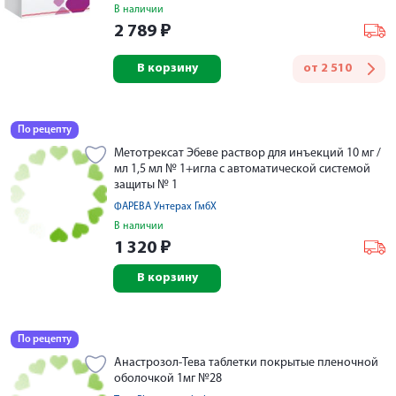
В наличии
2 789
₽
В корзину
от
2 510
По рецепту
Метотрексат Эбеве раствор для инъекций 10 мг /
мл 1,5 мл № 1+игла с автоматической системой
защиты № 1
ФАРЕВА Унтерах ГмбХ
В наличии
1 320
₽
В корзину
По рецепту
Анастрозол-Тева таблетки покрытые пленочной
оболочкой 1мг №28