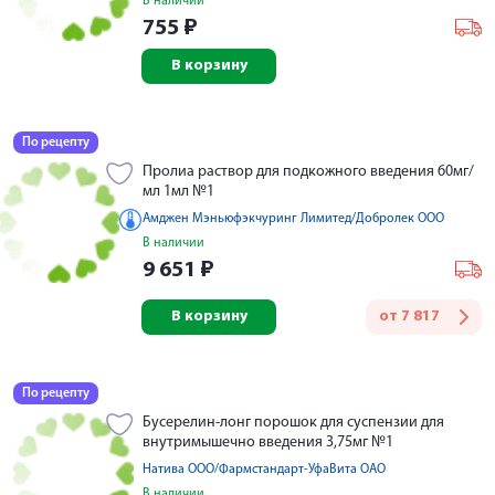
В наличии
755
₽
В корзину
По рецепту
Пролиа раствор для подкожного введения 60мг/
мл 1мл №1
Амджен Мэньюфэкчуринг Лимитед/Добролек ООО
В наличии
9 651
₽
В корзину
от
7 817
По рецепту
Бусерелин-лонг порошок для суспензии для
внутримышечно введения 3,75мг №1
Натива ООО/Фармстандарт-УфаВита ОАО
В наличии