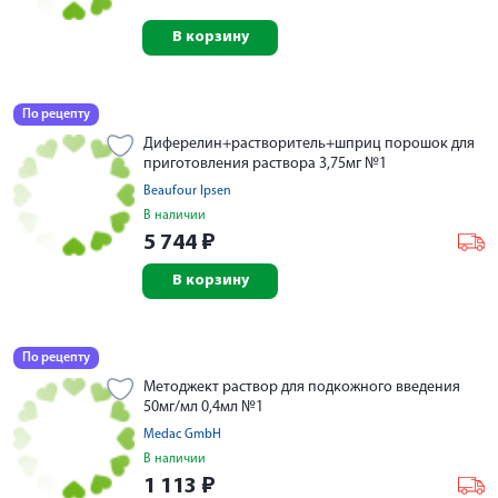
В корзину
По рецепту
Диферелин+растворитель+шприц порошок для
приготовления раствора 3,75мг №1
Beaufour Ipsen
В наличии
5 744
₽
В корзину
По рецепту
Методжект раствор для подкожного введения
50мг/мл 0,4мл №1
Medac GmbH
В наличии
1 113
₽