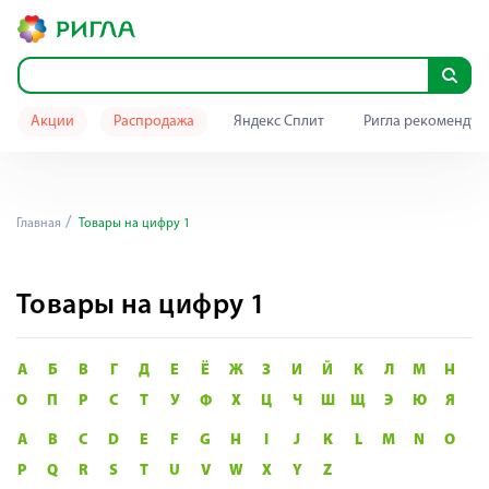
Акции
Распродажа
Яндекс Сплит
Ригла рекомендуе
Главная
Товары на цифру 1
Товары на цифру 1
А
Б
В
Г
Д
Е
Ё
Ж
З
И
Й
К
Л
М
Н
О
П
Р
С
Т
У
Ф
Х
Ц
Ч
Ш
Щ
Э
Ю
Я
A
B
C
D
E
F
G
H
I
J
K
L
M
N
O
P
Q
R
S
T
U
V
W
X
Y
Z