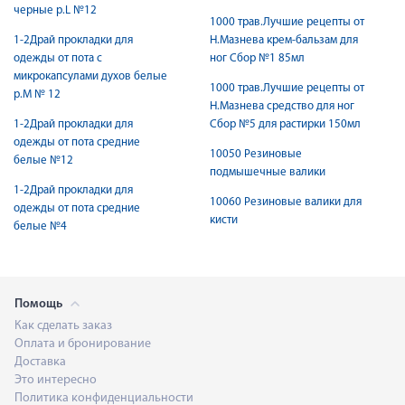
черные р.L №12
1000 трав.Лучшие рецепты от
1-2Драй прокладки для
Н.Мазнева крем-бальзам для
одежды от пота с
ног Сбор №1 85мл
микрокапсулами духов белые
1000 трав.Лучшие рецепты от
р.М № 12
Н.Мазнева средство для ног
1-2Драй прокладки для
Сбор №5 для растирки 150мл
одежды от пота средние
10050 Резиновые
белые №12
подмышечные валики
1-2Драй прокладки для
10060 Резиновые валики для
одежды от пота средние
кисти
белые №4
Помощь
Как сделать заказ
Оплата и бронирование
Доставка
Это интересно
Политика конфиденциальности