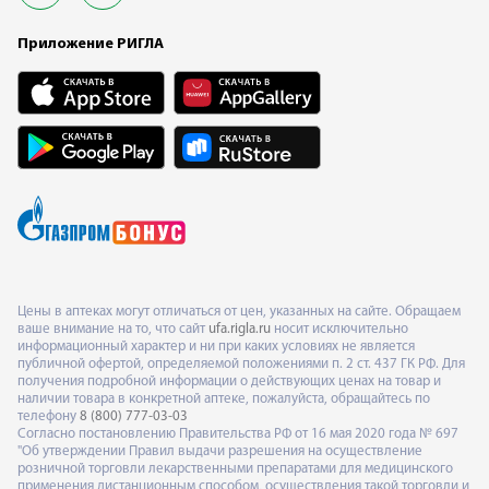
Приложение РИГЛА
Цены в аптеках могут отличаться от цен, указанных на сайте. Обращаем
ваше внимание на то, что сайт
ufa.rigla.ru
носит исключительно
информационный характер и ни при каких условиях не является
публичной офертой, определяемой положениями п. 2 ст. 437 ГК РФ. Для
получения подробной информации о действующих ценах на товар и
наличии товара в конкретной аптеке, пожалуйста, обращайтесь по
телефону
8 (800) 777-03-03
Согласно постановлению Правительства РФ от 16 мая 2020 года № 697
"Об утверждении Правил выдачи разрешения на осуществление
розничной торговли лекарственными препаратами для медицинского
применения дистанционным способом, осуществления такой торговли и