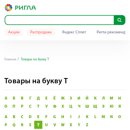
Акции
Распродажа
Яндекс Сплит
Ригла рекомендуе
Главная
Товары на букву T
Товары на букву T
А
Б
В
Г
Д
Е
Ё
Ж
З
И
Й
К
Л
М
Н
О
П
Р
С
Т
У
Ф
Х
Ц
Ч
Ш
Щ
Э
Ю
Я
A
B
C
D
E
F
G
H
I
J
K
L
M
N
O
P
Q
R
S
T
U
V
W
X
Y
Z