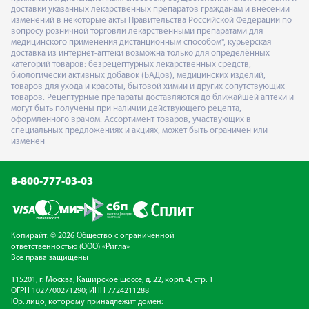
доставки указанных лекарственных препаратов гражданам и внесении
изменений в некоторые акты Правительства Российской Федерации по
вопросу розничной торговли лекарственными препаратами для
медицинского применения дистанционным способом", курьерская
доставка из интернет-аптеки возможна только для определённых
категорий товаров: безрецептурных лекарственных средств,
биологически активных добавок (БАДов), медицинских изделий,
товаров для ухода и красоты, бытовой химии и других сопутствующих
товаров. Рецептурные препараты доставляются до ближайшей аптеки и
могут быть получены при наличии действующего рецепта,
оформленного врачом. Ассортимент товаров, участвующих в
специальных предложениях и акциях, может быть ограничен или
изменен
8-800-777-03-03
Копирайт: © 2026 Общество с ограниченной
ответственностью (ООО) «Ригла»
Все права защищены
115201, г. Москва, Каширское шоссе, д. 22, корп. 4, стр. 1
ОГРН 1027700271290; ИНН 7724211288
Юр. лицо, которому принадлежит домен: