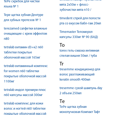
TePe cкребок для чистки
мята 2х50м + флосс-
языка № 1
зубочистки мята n10 /
Tepe щетка зубная Дентуре
timedent спрей для полости
для зубных протезов № 1
рта со вкусом бабл-гам 20мл
terezamed салфетки влажные
Timemaster Теломерол
очищающие с крем эффектом
капсулы 330мг № 90 (БАД)
n80
To
tetralab витамин d3+к2 n60
torex гель-смазка интимная
таблетки покрытые
спелая вишня 50мл / туба
оболочкой массой 165мг
Tr
tetralab витаминный комплекс
tresemme кондиционер для
for women n60 таблетки
волос разглаживающий
покрытые оболочкой массой
keratin smooth 400мл
1100мг
tresemme сухой шампунь day
tetralab индол премиум плюс
2 объем 250мл
n60 капсулы массой 300мг
Tе
tetralab комплекс для кожи
TеPе щетка зубная
волос и ногтей n60 таблетки
монопучковая Компакт Тафт
покрытые оболочкой массой