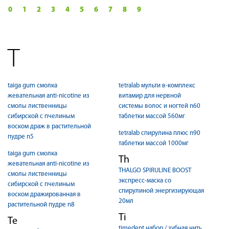
0
1
2
3
4
5
6
7
8
9
T
taiga gum смолка
tetralab мульти в-комплекс
жевательная anti-nicotine из
витамир для нервной
смолы лиственницы
системы волос и ногтей n60
сибирской с пчелиным
таблетки массой 560мг
воском драж в растительной
tetralab спирулина плюс n90
пудре n5
таблетки массой 1000мг
taiga gum смолка
Th
жевательная anti-nicotine из
THALGO SPIRULINE BOOST
смолы лиственницы
экспресс-маска со
сибирской с пчелиным
спирулиной энергизирующая
воском дражированная в
20мл
растительной пудре n8
Ti
Te
timedent набор / зубная нить